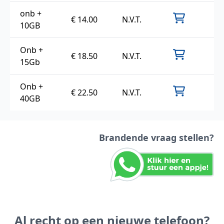
onb +
€ 14.00
N.V.T.
10GB
Onb +
€ 18.50
N.V.T.
15Gb
Onb +
€ 22.50
N.V.T.
40GB
Brandende vraag stellen?
Al recht op een nieuwe telefoon?