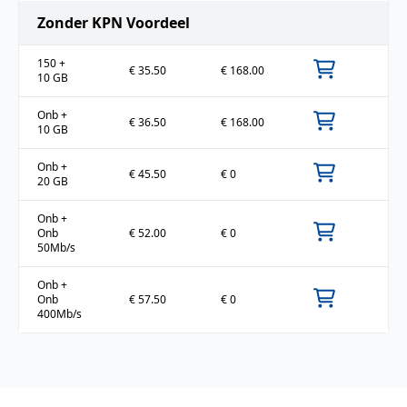
Zonder KPN Voordeel
150
+
€ 35.50
€ 168.00
10 GB
Onb
+
€ 36.50
€ 168.00
10 GB
Onb
+
€ 45.50
€ 0
20 GB
Onb
+
Onb
€ 52.00
€ 0
50Mb/s
Onb
+
Onb
€ 57.50
€ 0
400Mb/s