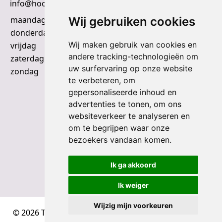
info@hooymans.nl
Wij gebruiken cookies
maandag t/m woensdag
9:00 t/m 18:00 uur
donderdag
9:00 t/m 20:00 uur
Wij maken gebruik van cookies en
vrijdag
9:00 t/m 18:00 uur
andere tracking-technologieën om
zaterdag
9:00 t/m 17:00 uur
uw surfervaring op onze website
zondag
gesloten
te verbeteren, om
gepersonaliseerde inhoud en
advertenties te tonen, om ons
websiteverkeer te analyseren en
om te begrijpen waar onze
bezoekers vandaan komen.
Telefoonpunt.nl
Ik ga akkoord
Ik weiger
Wijzig mijn voorkeuren
© 2026 Telefoonpunt | Alle rechten voorbehouden |