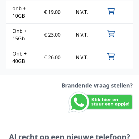
onb +
€ 19.00
N.V.T.
10GB
Onb +
€ 23.00
N.V.T.
15Gb
Onb +
€ 26.00
N.V.T.
40GB
Brandende vraag stellen?
Al recht op een nieuwe telefoon?