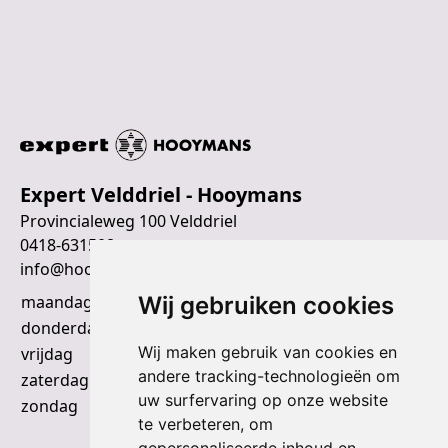
Expert Velddriel - Hooymans
Provincialeweg 100 Velddriel
0418-631508
info@hooymans.nl
Wij gebruiken cookies
maandag t/m woensdag
9:00 t/m 18:00 uur
donderdag
9:00 t/m 20:00 uur
Wij maken gebruik van cookies en
vrijdag
9:00 t/m 18:00 uur
andere tracking-technologieën om
zaterdag
9:00 t/m 17:00 uur
uw surfervaring op onze website
zondag
gesloten
te verbeteren, om